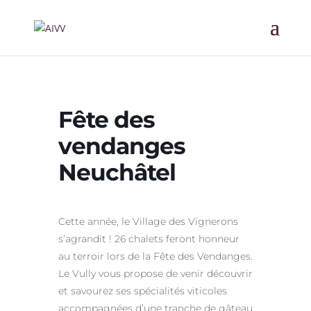
Fête des
vendanges
Neuchâtel
Cette année, le Village des Vignerons
s’agrandit ! 26 chalets feront honneur
au terroir lors de la Fête des Vendanges.
Le Vully vous propose de venir découvrir
et savourez ses spécialités viticoles
accompagnées d’une tranche de gâteau